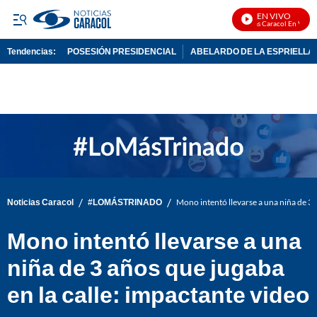
EN VIVO
Noticias Caracol En Vivo
Tendencias:
POSESIÓN PRESIDENCIAL
ABELARDO DE LA ESPRIELLA
PUBLICIDAD
/
/
Noticias Caracol
#LOMÁSTRINADO
Mono intentó llevarse a una niña de 3 
Mono intentó llevarse a una
niña de 3 años que jugaba
en la calle: impactante video