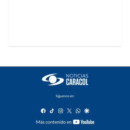
Síguenos en:
facebook
tiktok
instagram
twitter
whatsapp
google
youtube-
Más contenido en
footer