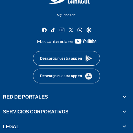
Síguenos en:
facebook
tiktok
instagram
twitter
whatsapp
google
youtube-
Más contenido en
footer
Descarga nuestra app en
Descarga nuestra app en
RED DE PORTALES
SERVICIOS CORPORATIVOS
LEGAL