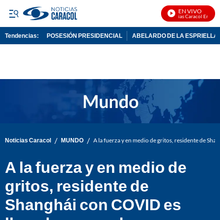
EN VIVO
Noticias Caracol En Vivo
Tendencias:
POSESIÓN PRESIDENCIAL
ABELARDO DE LA ESPRIELLA
PUBLICIDAD
/
/
Noticias Caracol
MUNDO
A la fuerza y en medio de gritos, residente de Sh
A la fuerza y en medio de
gritos, residente de
Shanghái con COVID es