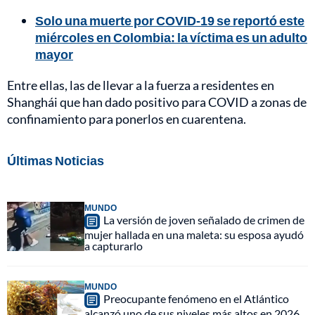
Solo una muerte por COVID-19 se reportó este
miércoles en Colombia: la víctima es un adulto
mayor
Entre ellas, las de llevar a la fuerza a residentes en
Shanghái que han dado positivo para COVID a zonas de
confinamiento para ponerlos en cuarentena.
Últimas Noticias
MUNDO
La versión de joven señalado de crimen de
mujer hallada en una maleta: su esposa ayudó
a capturarlo
MUNDO
Preocupante fenómeno en el Atlántico
alcanzó uno de sus niveles más altos en 2026,