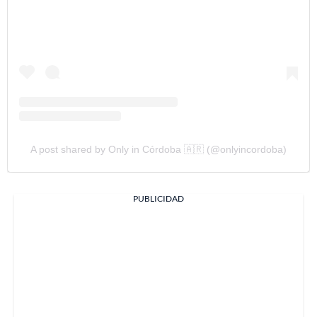
A post shared by Only in Córdoba 🇦🇷 (@onlyincordoba)
PUBLICIDAD