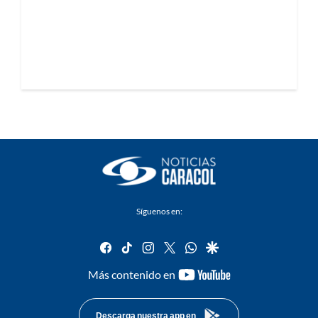
Síguenos en:
facebook
tiktok
instagram
twitter
whatsapp
google
youtube-
Más contenido en
footer
Descarga nuestra app en