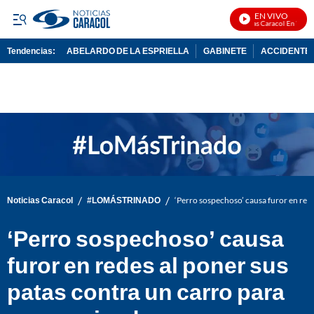
EN VIVO
Noticias Caracol En Vivo
Tendencias:
ABELARDO DE LA ESPRIELLA
GABINETE
ACCIDENTE 
PUBLICIDAD
/
/
Noticias Caracol
#LOMÁSTRINADO
‘Perro sospechoso’ causa furor en rede
‘Perro sospechoso’ causa
furor en redes al poner sus
patas contra un carro para