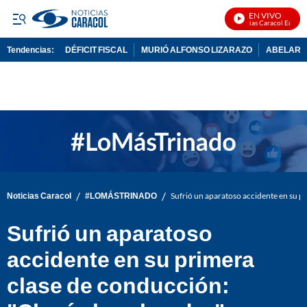
EN VIVO
Noticias Caracol En Vivo
Tendencias:
DÉFICIT FISCAL
MURIÓ ALFONSO LIZARAZO
ABELARDO
PUBLICIDAD
/
/
Noticias Caracol
#LOMÁSTRINADO
Sufrió un aparatoso accidente en su p
Sufrió un aparatoso
accidente en su primera
clase de conducción: