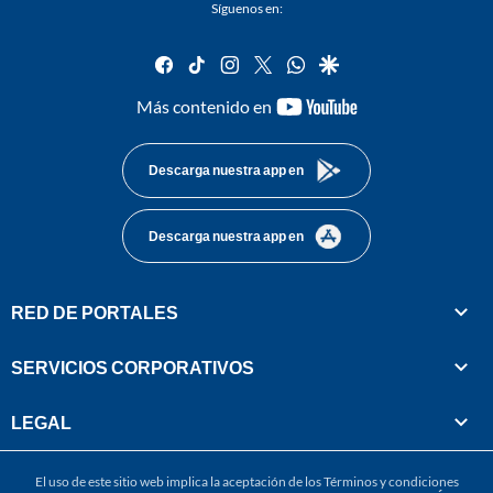
Síguenos en:
facebook
tiktok
instagram
twitter
whatsapp
google
youtube-
Más contenido en
footer
Descarga nuestra app en
Descarga nuestra app en
RED DE PORTALES
SERVICIOS CORPORATIVOS
LEGAL
El uso de este sitio web implica la aceptación de los
Términos y condiciones