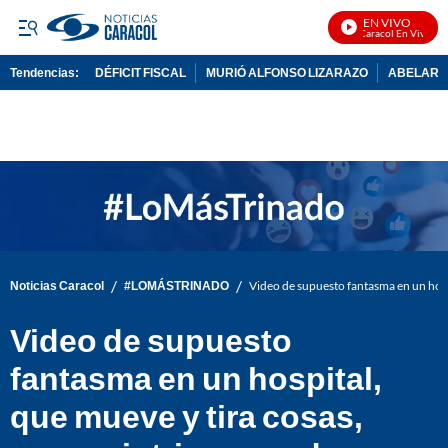
EN VIVO
Noticias Caracol En Vivo
Tendencias:
DÉFICIT FISCAL
MURIÓ ALFONSO LIZARAZO
ABELARDO
PUBLICIDAD
/
/
Noticias Caracol
#LOMÁSTRINADO
Video de supuesto fantasma en un hospi
Video de supuesto
fantasma en un hospital,
que mueve y tira cosas,