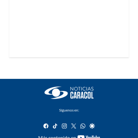
Síguenos en:
facebook
tiktok
instagram
twitter
whatsapp
google
youtube-
Más contenido en