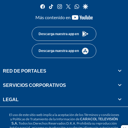
facebook
tiktok
instagram
twitter
whatsapp
google
youtube-
Más contenido en
footer
Descarga nuestra app en
Descarga nuestra app en
RED DE PORTALES
SERVICIOS CORPORATIVOS
LEGAL
El uso de este sitio web implica la aceptación de los
Términos y condiciones
y
Políticas de Tratamiento de la Información
de
CARACOL TELEVISIÓN
S.A.
Todos los Derechos Reservados D.R.A. Prohibida su reproducción
total o parcial, así como su traducción a cualquier idioma sin autorización