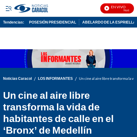
EN VIVO
Noticias Ca
Tendencias:
POSESIÓN PRESIDENCIAL
ABELARDO DE LA ESPRIELLA
PUBLICIDAD
/
/
Noticias Caracol
LOS INFORMANTES
Un cine al aire libre transforma la vi
Un cine al aire libre
transforma la vida de
habitantes de calle en el
‘Bronx’ de Medellín