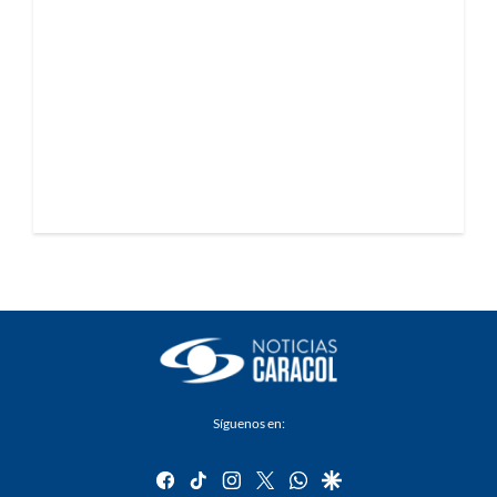
Síguenos en:
facebook
tiktok
instagram
twitter
whatsapp
google