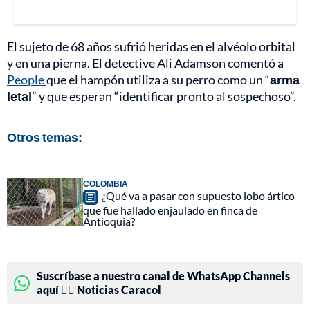
El sujeto de 68 años sufrió heridas en el alvéolo orbital
y en una pierna. El detective Ali Adamson comentó a
People
que el hampón utiliza a su perro como un “
arma
letal
” y que esperan “identificar pronto al sospechoso”.
Otros temas:
COLOMBIA
¿Qué va a pasar con supuesto lobo ártico
que fue hallado enjaulado en finca de
Antioquia?
Suscríbase a nuestro canal de WhatsApp Channels
aquí 👉🏻 Noticias Caracol