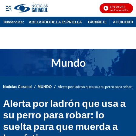
EN VIVO
Noticias Caracol En Vivo
Tendencias:
ABELARDO DE LA ESPRIELLA
GABINETE
ACCIDENTE 
PUBLICIDAD
/
/
Noticias Caracol
MUNDO
Alerta por ladrón que usa a su perro para robar: l
Alerta por ladrón que usa a
su perro para robar: lo
suelta para que muerda a