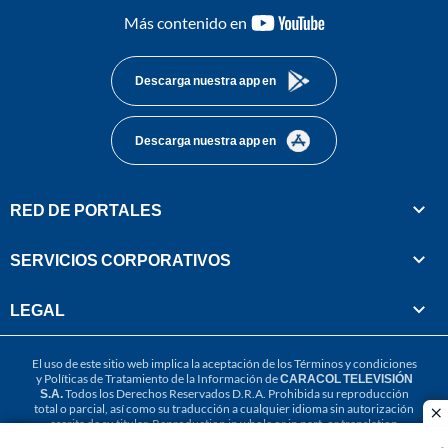
youtube-
Más contenido en
footer
Descarga nuestra app en
Descarga nuestra app en
RED DE PORTALES
SERVICIOS CORPORATIVOS
LEGAL
El uso de este sitio web implica la aceptación de los
Términos y condiciones
y
Políticas de Tratamiento de la Información
de
CARACOL TELEVISIÓN
S.A.
Todos los Derechos Reservados D.R.A. Prohibida su reproducción
total o parcial, así como su traducción a cualquier idioma sin autorización
cl
escrita de su titular. Reproduction in whole or in part, or translation
without written permission is prohibited. All rights reserved 2025.