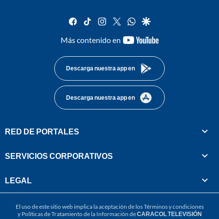
facebook
tiktok
instagram
twitter
whatsapp
google
youtube-
Más contenido en
footer
Descarga nuestra app en
Descarga nuestra app en
RED DE PORTALES
SERVICIOS CORPORATIVOS
LEGAL
El uso de este sitio web implica la aceptación de los
Términos y condiciones
y
Políticas de Tratamiento de la Información
de
CARACOL TELEVISIÓN