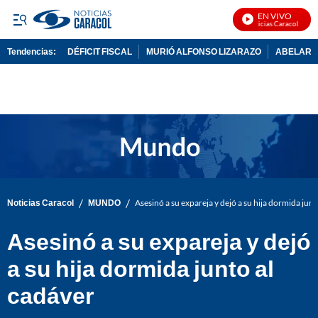
EN VIVO
Noticias Caracol En Viv
Tendencias:
DÉFICIT FISCAL
MURIÓ ALFONSO LIZARAZO
ABELARDO
PUBLICIDAD
/
/
Noticias Caracol
MUNDO
Asesinó a su expareja y dejó a su hija dormida junt
Asesinó a su expareja y dejó
a su hija dormida junto al
cadáver