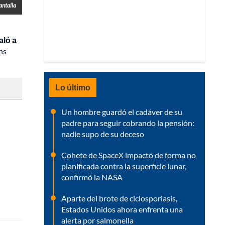
antalla
aló a
ns
Lo último
Un hombre guardó el cadáver de su
padre para seguir cobrando la pensión:
nadie supo de su deceso
Cohete de SpaceX impactó de forma no
planificada contra la superficie lunar,
confirmó la NASA
Aparte del brote de ciclosporiasis,
Estados Unidos ahora enfrenta una
alerta por salmonella