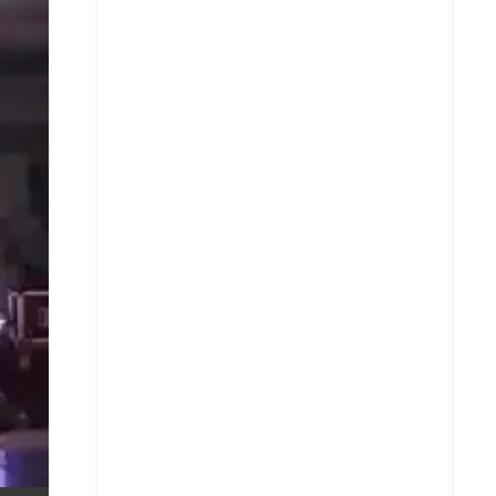
X
Whatsapp
Copiar enlace
Telegram
LinkedIn