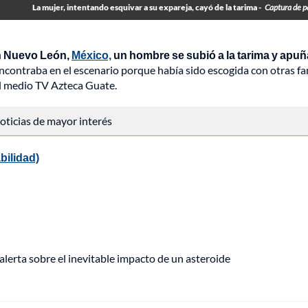
La mujer, intentando esquivar a su expareja, cayó de la tarima -
Captura de p
en Nuevo León,
México,
un hombre se subió a la tarima y apuñ
ncontraba en el escenario porque había sido escogida con otras fa
el medio TV Azteca Guate.
 noticias de mayor interés
bilidad)
alerta sobre el inevitable impacto de un asteroide