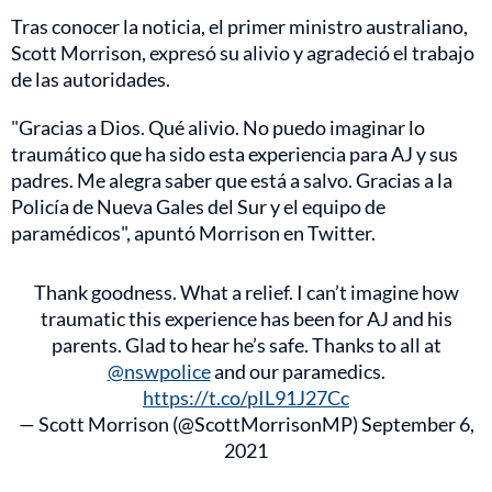
Tras conocer la noticia, el primer ministro australiano,
Scott Morrison, expresó su alivio y agradeció el trabajo
de las autoridades.
"Gracias a Dios. Qué alivio. No puedo imaginar lo
traumático que ha sido esta experiencia para AJ y sus
padres. Me alegra saber que está a salvo. Gracias a la
Policía de Nueva Gales del Sur y el equipo de
paramédicos", apuntó Morrison en Twitter.
Thank goodness. What a relief. I can’t imagine how
traumatic this experience has been for AJ and his
parents. Glad to hear he’s safe. Thanks to all at
@nswpolice
and our paramedics.
https://t.co/pIL91J27Cc
— Scott Morrison (@ScottMorrisonMP)
September 6,
2021