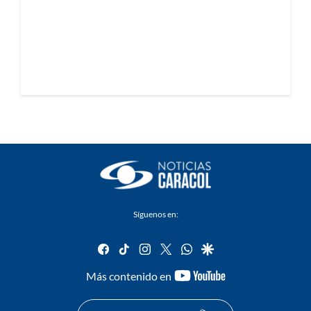
Síguenos en:
facebook
tiktok
instagram
twitter
whatsapp
google
youtube-
Más contenido en
footer