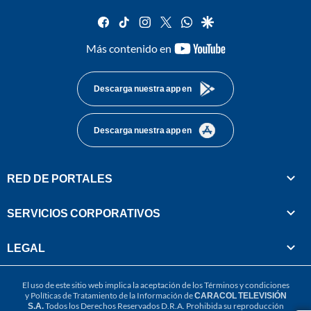
facebook
tiktok
instagram
twitter
whatsapp
google
youtube-
Más contenido en
footer
Descarga nuestra app en
Descarga nuestra app en
RED DE PORTALES
SERVICIOS CORPORATIVOS
LEGAL
El uso de este sitio web implica la aceptación de los
Términos y condiciones
y
Políticas de Tratamiento de la Información
de
CARACOL TELEVISIÓN
S.A.
Todos los Derechos Reservados D.R.A. Prohibida su reproducción