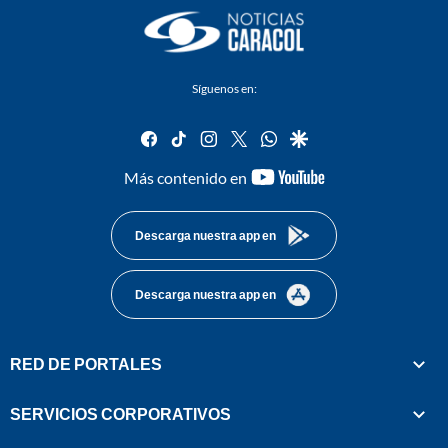
Síguenos en:
facebook
tiktok
instagram
twitter
whatsapp
google
youtube-
Más contenido en
footer
Descarga nuestra app en
Descarga nuestra app en
RED DE PORTALES
SERVICIOS CORPORATIVOS