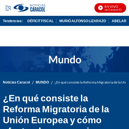
EN VIVO
Noticias Caracol En Vivo
Tendencias:
DÉFICIT FISCAL
MURIÓ ALFONSO LIZARAZO
ABELARDO
PUBLICIDAD
/
/
Noticias Caracol
MUNDO
¿En qué consiste la Reforma Migratoria de la Unió
¿En qué consiste la
Reforma Migratoria de la
Unión Europea y cómo