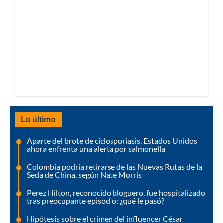
Lo último
Aparte del brote de ciclosporiasis, Estados Unidos
ahora enfrenta una alerta por salmonella
Colombia podría retirarse de las Nuevas Rutas de la
Seda de China, según Nate Morris
Perez Hilton, reconocido bloguero, fue hospitalizado
tras preocupante episodio: ¿qué le pasó?
Hipótesis sobre el crimen del influencer César