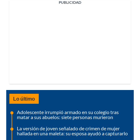
PUBLICIDAD
Lo último
Adolescente irrumpió armado en su colegio tras
matar a sus abuelos: siete personas murieron
La versión de joven señalado de crimen de mujer
hallada en una maleta: su esposa ayudó a capturarlo