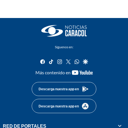
Síguenos en:
facebook
tiktok
instagram
twitter
whatsapp
google
youtube-
Más contenido en
footer
Descarga nuestra app en
Descarga nuestra app en
RED DE PORTALES