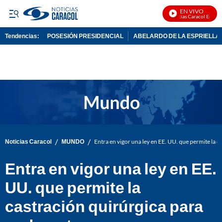
EN VIVO
Noticias Caracol En Vivo
Tendencias:
POSESIÓN PRESIDENCIAL
ABELARDO DE LA ESPRIELLA
PUBLICIDAD
/
/
Noticias Caracol
MUNDO
Entra en vigor una ley en EE. UU. que permite la 
Entra en vigor una ley en EE.
UU. que permite la
castración quirúrgica para