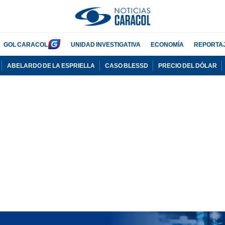
GOL CARACOL
UNIDAD INVESTIGATIVA
ECONOMÍA
REPORTA
ABELARDO DE LA ESPRIELLA
CASO BLESSD
PRECIO DEL DÓLAR
PUBLICIDAD