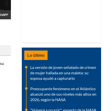
N/AFP
Lo último
 su
La versión de joven señalado de crimen
de mujer hallada en una maleta: su
esposa ayudó a capturarlo
Preocupante fenómeno en el Atlántico
alcanzó uno de sus niveles más altos en
2026, según la NASA
"Volverá a ocurrir": experto de la NASA