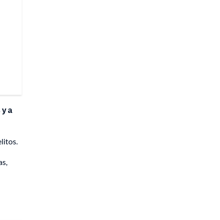
 y a
litos.
as,