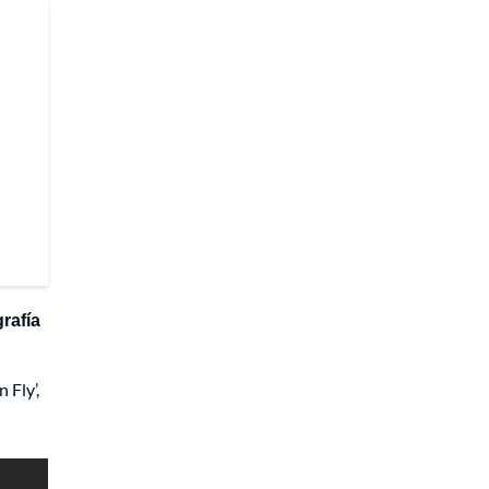
rafía
 Fly’,