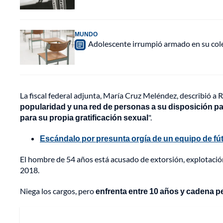
MUNDO
Adolescente irrumpió armado en su cole
La fiscal federal adjunta, María Cruz Meléndez, describió a
popularidad y una red de personas a su disposición par
para su propia gratificación sexual
".
Escándalo por presunta orgía de un equipo de fút
El hombre de 54 años está acusado de extorsión, explotación
2018.
Niega los cargos, pero
enfrenta entre 10 años y cadena p