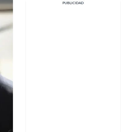
PUBLICIDAD
Facebook
X
Whatsapp
Copiar enlace
Telegram
LinkedIn