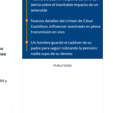
alerta sobre el inevitable impacto de un
asteroide
Nuevos detalles del crimen de César
Gastélum, influencer asesinado en plena
transmisión en vivo
Un hombre guardó el cadáver de su
padre para seguir cobrando la pensión:
su
nadie supo de su deceso
enes
PUBLICIDAD
94 y