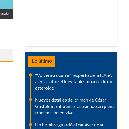
stralia
Lo último
"Volverá a ocurrir": experto de la NASA
alerta sobre el inevitable impacto de un
asteroide
Nuevos detalles del crimen de César
Gastélum, influencer asesinado en plena
transmisión en vivo
Un hombre guardó el cadáver de su