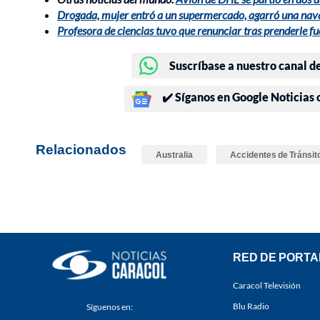
Drogada, mujer entró a un supermercado, agarró una nava
Profesora de ciencias tuvo que renunciar tras prenderle f
Suscríbase a nuestro canal d
✔️ Síganos en Google Noticias
Relacionados
Australia
Accidentes de Tránsit
RED DE PORTA
Caracol Televisión
Blu Radio
Síguenos en: