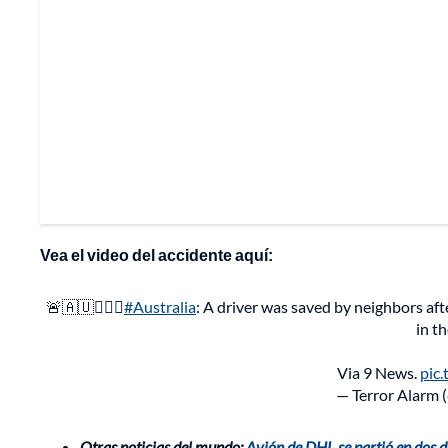
Vea el video del accidente aquí:
🚨🇦🇺🤦🏻‍♂️
#Australia
: A driver was saved by neighbors aft
in t
Via 9 News.
pic
— Terror Alarm 
Otras noticias del mundo:
Avión de DHL se partió en dos d