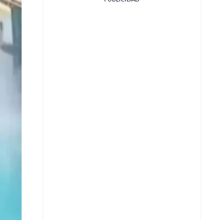
Facebook
X
Whatsapp
Copiar enlace
Telegram
LinkedIn