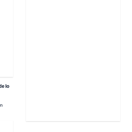
de lo
in