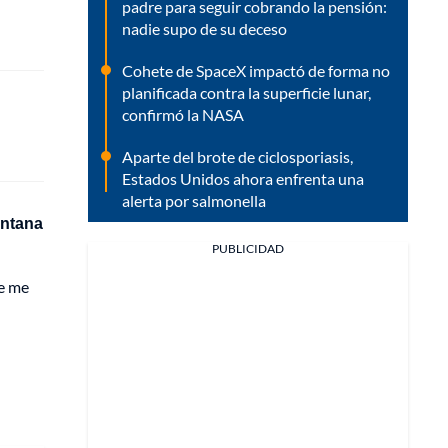
padre para seguir cobrando la pensión:
nadie supo de su deceso
Cohete de SpaceX impactó de forma no
planificada contra la superficie lunar,
confirmó la NASA
Aparte del brote de ciclosporiasis,
Estados Unidos ahora enfrenta una
alerta por salmonella
entana
PUBLICIDAD
ue me