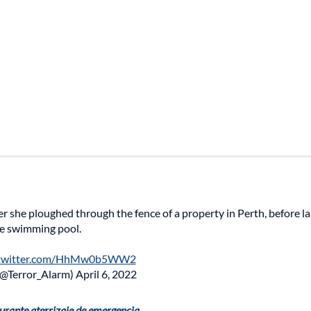
er she ploughed through the fence of a property in Perth, before l
he swimming pool.
.twitter.com/HhMw0b5WW2
(@Terror_Alarm)
April 6, 2022
urante aterrizaje de emergencia