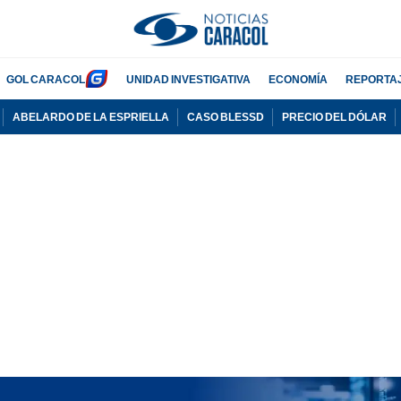
GOL CARACOL
UNIDAD INVESTIGATIVA
ECONOMÍA
REPORTA
ABELARDO DE LA ESPRIELLA
CASO BLESSD
PRECIO DEL DÓLAR
PUBLICIDAD