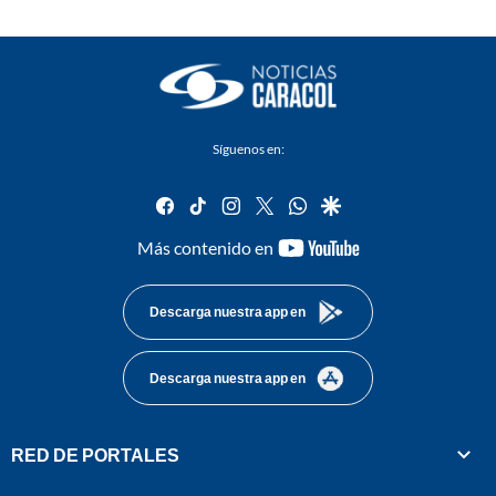
Síguenos en:
facebook
tiktok
instagram
twitter
whatsapp
google
youtube-
Más contenido en
footer
Descarga nuestra app en
Descarga nuestra app en
RED DE PORTALES