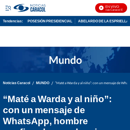
EN VIVO
Noticias Caracol En Vivo
Tendencias:
POSESIÓN PRESIDENCIAL
ABELARDO DE LA ESPRIELLA
PUBLICIDAD
/
/
Noticias Caracol
MUNDO
“Maté a Warda y al niño”: con un mensaje de Wh
“Maté a Warda y al niño”:
con un mensaje de
WhatsApp, hombre