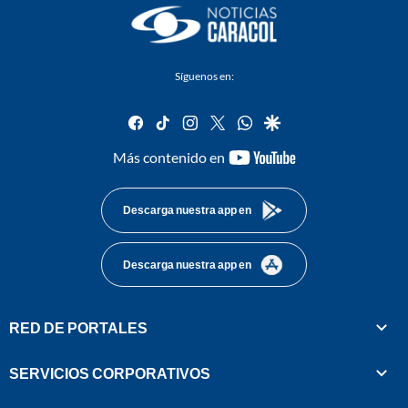
Síguenos en:
facebook
tiktok
instagram
twitter
whatsapp
google
youtube-
Más contenido en
footer
Descarga nuestra app en
Descarga nuestra app en
RED DE PORTALES
SERVICIOS CORPORATIVOS