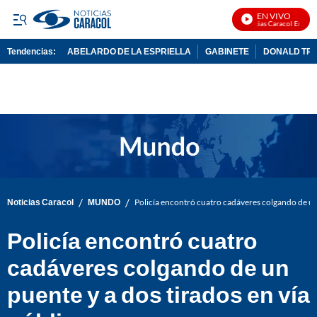
EN VIVO
Noticias Caracol En Vivo
Tendencias:
ABELARDO DE LA ESPRIELLA
GABINETE
DONALD TR
PUBLICIDAD
/
/
Noticias Caracol
MUNDO
Policía encontró cuatro cadáveres colgando de un 
Policía encontró cuatro
cadáveres colgando de un
puente y a dos tirados en vía