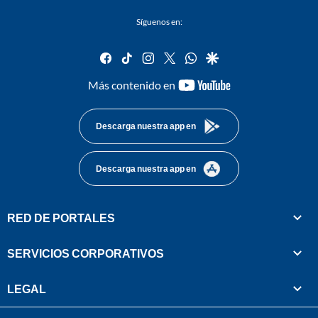
Síguenos en:
facebook
tiktok
instagram
twitter
whatsapp
google
youtube-
Más contenido en
footer
Descarga nuestra app en
Descarga nuestra app en
RED DE PORTALES
SERVICIOS CORPORATIVOS
LEGAL