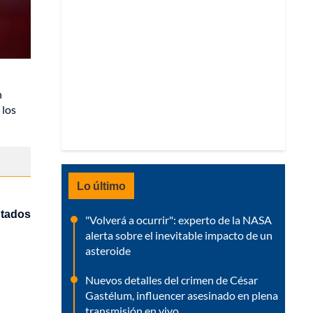
n
 los
Lo último
tados
"Volverá a ocurrir": experto de la NASA
alerta sobre el inevitable impacto de un
asteroide
Nuevos detalles del crimen de César
Gastélum, influencer asesinado en plena
transmisión en vivo