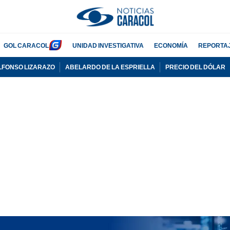
GOL CARACOL
UNIDAD INVESTIGATIVA
ECONOMÍA
REPORTA
LFONSO LIZARAZO
ABELARDO DE LA ESPRIELLA
PRECIO DEL DÓLAR
PUBLICIDAD