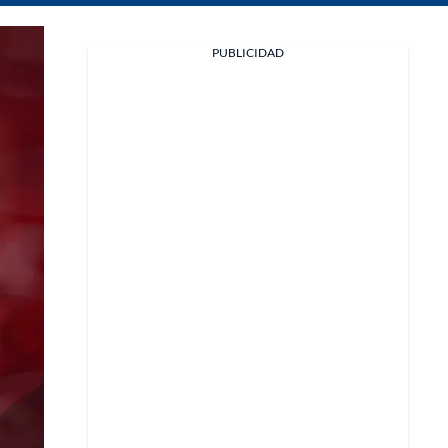
Facebook
PUBLICIDAD
X
Whatsapp
Copiar enlace
Telegram
LinkedIn