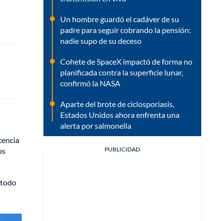
Un hombre guardó el cadáver de su
padre para seguir cobrando la pensión:
nadie supo de su deceso
Cohete de SpaceX impactó de forma no
planificada contra la superficie lunar,
confirmó la NASA
Aparte del brote de ciclosporiasis,
Estados Unidos ahora enfrenta una
alerta por salmonella
cencia
PUBLICIDAD
os
 todo