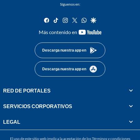
Síguenos en:
facebook
tiktok
instagram
twitter
whatsapp
google
youtube-
Más contenido en
footer
Descarga nuestra app en
Descarga nuestra app en
RED DE PORTALES
SERVICIOS CORPORATIVOS
LEGAL
El uso de este sitio web implica la aceptación de los
Términos y condiciones