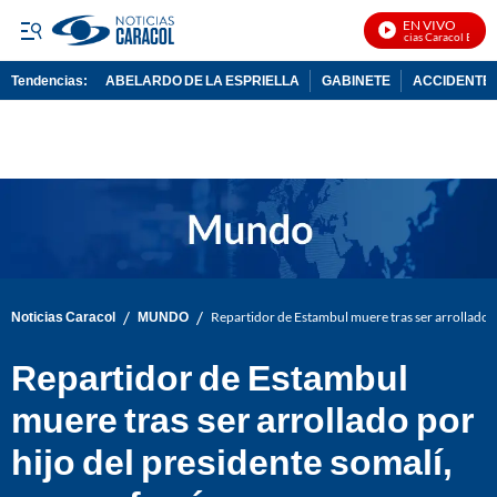
EN VIVO
Noticias Caracol En Vivo
Tendencias:
ABELARDO DE LA ESPRIELLA
GABINETE
ACCIDENTE 
PUBLICIDAD
/
/
Noticias Caracol
MUNDO
Repartidor de Estambul muere tras ser arrollado p
Repartidor de Estambul
muere tras ser arrollado por
hijo del presidente somalí,