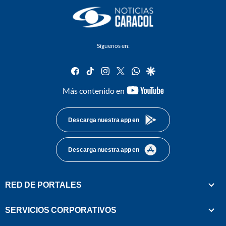
Síguenos en:
facebook
tiktok
instagram
twitter
whatsapp
google
youtube-
Más contenido en
footer
Descarga nuestra app en
Descarga nuestra app en
RED DE PORTALES
SERVICIOS CORPORATIVOS