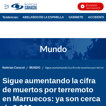
EN VIVO
Noticias Caracol En Vivo
Tendencias:
ABELARDO DE LA ESPRIELLA
GABINETE
ACCIDENTE 
PUBLICIDAD
/
/
Noticias Caracol
MUNDO
Sigue aumentando la cifra de muertos por terrem
Sigue aumentando la cifra
de muertos por terremoto
en Marruecos: ya son cerca