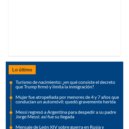
Lo último
Turismo de nacimiento: ¿en qué consiste el decreto
que Trump firmó y limita la inmigración?
Mujer fue atropellada por menores de 4 y 7 años que
conducían un automóvil: quedó gravemente herida
Messi regresó a Argentina para despedir a su padre
Jorge Messi: así fue su llegada
Mensaje de León XIV sobre guerra en Rusia y