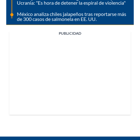
Ucrania: "Es hora de detener la espiral de violencia"
México analiza chiles jalapeños tras reportarse más
de 300 casos de salmonela en EE. UU.
PUBLICIDAD