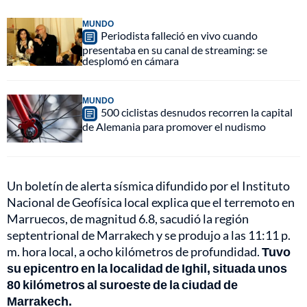
MUNDO
Periodista falleció en vivo cuando
presentaba en su canal de streaming: se
desplomó en cámara
MUNDO
500 ciclistas desnudos recorren la capital
de Alemania para promover el nudismo
Un boletín de alerta sísmica difundido por el Instituto
Nacional de Geofísica local explica que el terremoto en
Marruecos, de magnitud 6.8, sacudió la región
septentrional de Marrakech y se produjo a las 11:11 p.
m. hora local, a ocho kilómetros de profundidad.
Tuvo
su epicentro en la localidad de Ighil, situada unos
80 kilómetros al suroeste de la ciudad de
Marrakech.