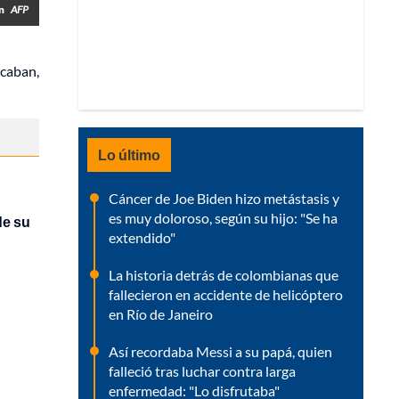
án
AFP
scaban,
Lo último
Cáncer de Joe Biden hizo metástasis y
es muy doloroso, según su hijo: "Se ha
de su
extendido"
La historia detrás de colombianas que
fallecieron en accidente de helicóptero
en Río de Janeiro
Así recordaba Messi a su papá, quien
falleció tras luchar contra larga
enfermedad: "Lo disfrutaba"