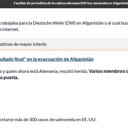
Familiar de periodista de la cadena alemana DW fue asesinada en Afganist
e trabajaba para la Deutsche Welle (DW) en Afganistán y al cual bu
e internet.
 noticias de mayor interés
ltado final” en la evacuación de Afganistán
a y quien ahora está Alemania, resultó herido.
Varios miembros 
 a puerta.
portarse más de 300 casos de salmonela en EE. UU.