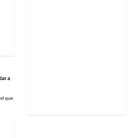
dar a
 el que