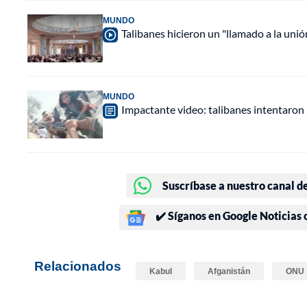
MUNDO
Talibanes hicieron un "llamado a la unió
MUNDO
Impactante video: talibanes intentaron
Suscríbase a nuestro canal d
✔️ Síganos en Google Noticias
Relacionados
Kabul
Afganistán
ONU