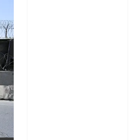
X
Whatsapp
Copiar enlace
Telegram
LinkedIn