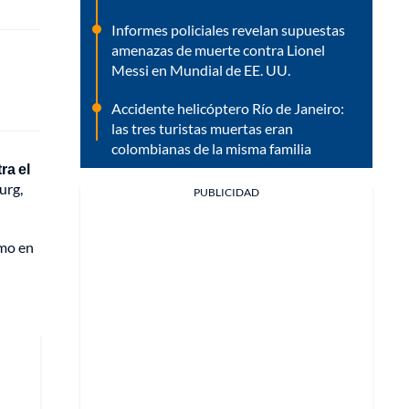
Informes policiales revelan supuestas
amenazas de muerte contra Lionel
Messi en Mundial de EE. UU.
Accidente helicóptero Río de Janeiro:
las tres turistas muertas eran
colombianas de la misma familia
tra el
urg,
PUBLICIDAD
omo en