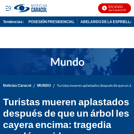
EN VIVO
Noticias Caracol En Vivo
Tendencias:
POSESIÓN PRESIDENCIAL
ABELARDO DE LA ESPRIELLA
PUBLICIDAD
/
/
Noticias Caracol
MUNDO
Turistas mueren aplastados después de que un árb
Turistas mueren aplastados
después de que un árbol les
cayera encima: tragedia