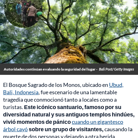
Autoridades continúan evaluando la seguridad del lugar -
Bali Post/ Getty Images
El Bosque Sagrado de los Monos, ubicado en
Ubud,
Bali, Indonesia
, fue escenario de una lamentable
tragedia que conmocionó tanto a locales como a
turistas.
Este icónico santuario, famoso por su
diversidad natural y sus antiguos templos hindúes,
vivió momentos de pánico
cuando un gigantesco
árbol cayó
sobre un grupo de visitantes,
causando la
muerte de dos personas y dejando a otra herida.