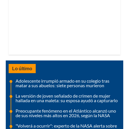
Lo último
Adolescente irrumpió armado en su colegio tras
matar a sus abuelos: siete personas murieron
La versión de joven señalado de crimen de mujer
hallada en una maleta: su esposa ayudó a capturarlo
Preocupante fenómeno en el Atlántico alcanzó uno
de sus niveles más altos en 2026, según la NASA
"Volverá a ocurrir": experto de la NASA alerta sobre