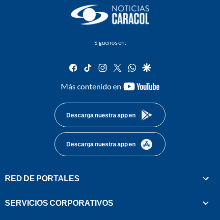
Síguenos en:
facebook
tiktok
instagram
twitter
whatsapp
google
youtube-
Más contenido en
footer
Descarga nuestra app en
Descarga nuestra app en
RED DE PORTALES
SERVICIOS CORPORATIVOS