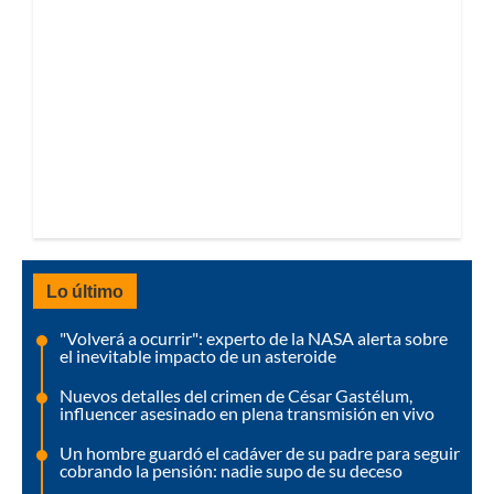
Lo último
"Volverá a ocurrir": experto de la NASA alerta sobre
el inevitable impacto de un asteroide
Nuevos detalles del crimen de César Gastélum,
influencer asesinado en plena transmisión en vivo
Un hombre guardó el cadáver de su padre para seguir
cobrando la pensión: nadie supo de su deceso