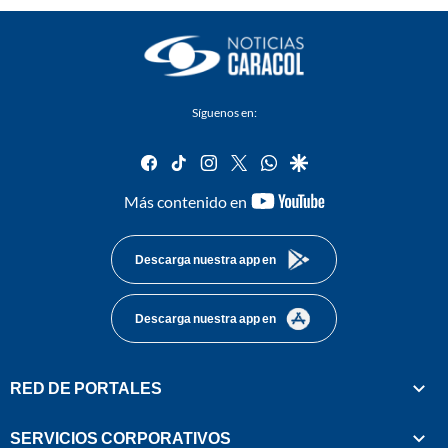
Síguenos en:
facebook
tiktok
instagram
twitter
whatsapp
google
youtube-
Más contenido en
footer
Descarga nuestra app en
Descarga nuestra app en
RED DE PORTALES
SERVICIOS CORPORATIVOS