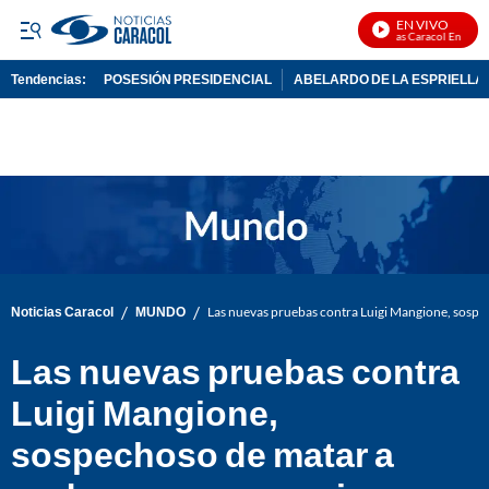
EN VIVO
Noticias Caracol En Vivo
Tendencias:
POSESIÓN PRESIDENCIAL
ABELARDO DE LA ESPRIELLA
PUBLICIDAD
/
/
Noticias Caracol
MUNDO
Las nuevas pruebas contra Luigi Mangione, sosp
Las nuevas pruebas contra
Luigi Mangione,
sospechoso de matar a