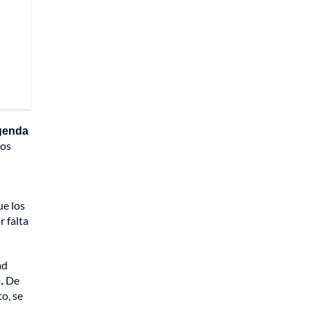
agenda
los
ue los
 falta
ad
.
De
o, se