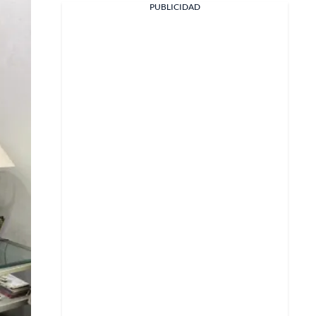
PUBLICIDAD
Facebook
X
Whatsapp
Copiar enlace
Telegram
LinkedIn