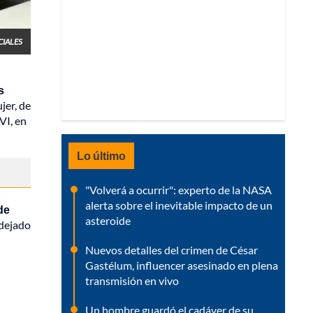
CIALES
s
jer, de
VI, en
Lo último
"Volverá a ocurrir": experto de la NASA
alerta sobre el inevitable impacto de un
de
asteroide
 dejado
Nuevos detalles del crimen de César
Gastélum, influencer asesinado en plena
transmisión en vivo
Un hombre guardó el cadáver de su