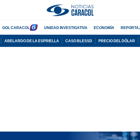
GOL CARACOL
UNIDAD INVESTIGATIVA
ECONOMÍA
REPORTA
ABELARDO DE LA ESPRIELLA
CASO BLESSD
PRECIO DEL DÓLAR
PUBLICIDAD