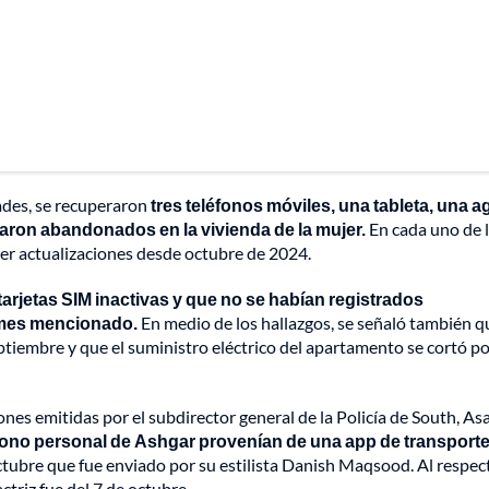
ades, se recuperaron
tres teléfonos móviles, una tableta, una 
ron abandonados en la vivienda de la mujer.
En cada uno de 
er actualizaciones desde octubre de 2024.
tarjetas SIM inactivas y que no se habían registrados
 mes mencionado.
En medio de los hallazgos, se señaló también q
iembre y que el suministro eléctrico del apartamento se cortó por
nes emitidas por el subdirector general de la Policía de South, As
éfono personal de Ashgar provenían de una app de transporte
octubre que fue enviado por su estilista Danish Maqsood. Al respect
ctriz fue del 7 de octubre.