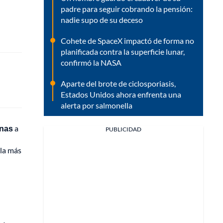
padre para seguir cobrando la pensión:
nadie supo de su deceso
Cohete de SpaceX impactó de forma no
planificada contra la superficie lunar,
confirmó la NASA
Aparte del brote de ciclosporiasis,
Estados Unidos ahora enfrenta una
alerta por salmonella
onas
a
PUBLICIDAD
la más