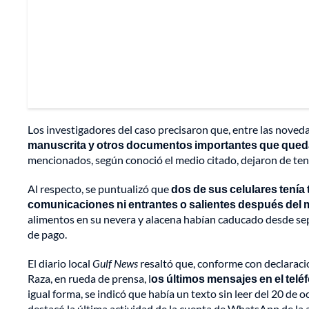
Los investigadores del caso precisaron que, entre las noved
manuscrita y otros documentos importantes que queda
mencionados, según conoció el medio citado, dejaron de ten
Al respecto, se puntualizó que
dos de sus celulares tenía 
comunicaciones ni entrantes o salientes después del
alimentos en su nevera y alacena habían caducado desde sept
de pago.
El diario local
Gulf News
resaltó que, conforme con declaracio
Raza, en rueda de prensa, l
os últimos mensajes en el tel
igual forma, se indicó que había un texto sin leer del 20 de 
destacó la última actividad de la cuenta de WhatsApp de la a