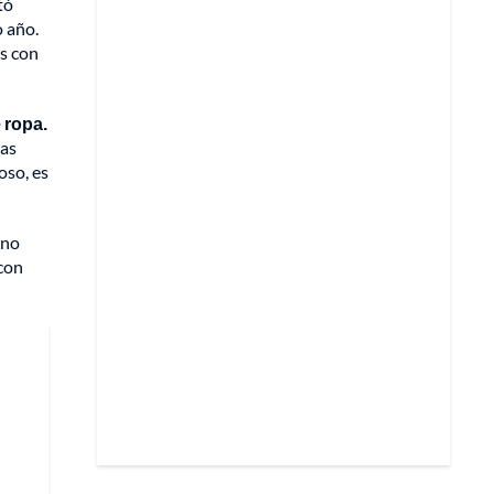
tó
o año.
as con
 ropa.
las
oso, es
 no
con