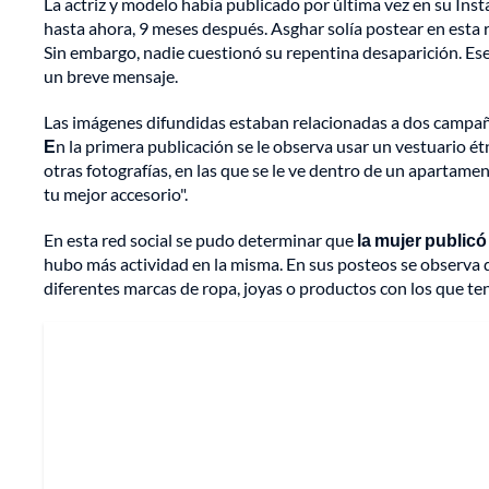
La actriz y modelo había publicado por última vez en su In
hasta ahora, 9 meses después. Asghar solía postear en esta 
Sin embargo, nadie cuestionó su repentina desaparición. Es
un breve mensaje.
Las imágenes difundidas estaban relacionadas a dos campaña
E
n la primera publicación se le observa usar un vestuario étn
otras fotografías, en las que se le ve dentro de un apartam
tu mejor accesorio".
En esta red social se pudo determinar que
la mujer public
hubo más actividad en la misma. En sus posteos se observa 
diferentes marcas de ropa, joyas o productos con los que te