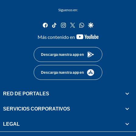
Síguenos en:
facebook
tiktok
instagram
twitter
whatsapp
google
youtube-
Más contenido en
footer
Descarga nuestra app en
Descarga nuestra app en
RED DE PORTALES
SERVICIOS CORPORATIVOS
LEGAL