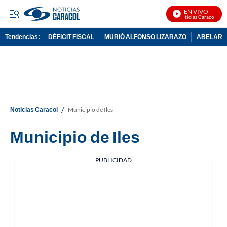
EN VIVO
Noticias Caracol En V
Tendencias:
DÉFICIT FISCAL
MURIÓ ALFONSO LIZARAZO
ABELARDO
PUBLICIDAD
/
Noticias Caracol
Municipio de Iles
Municipio de Iles
PUBLICIDAD