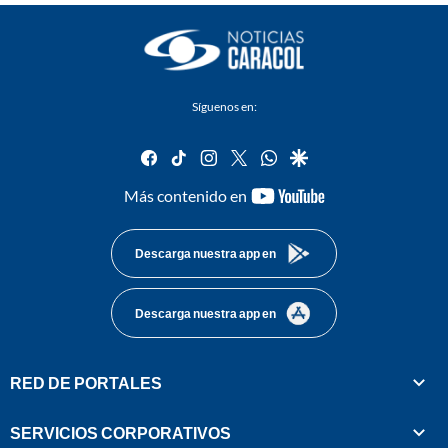
Síguenos en:
facebook
tiktok
instagram
twitter
whatsapp
google
youtube-
Más contenido en
footer
Descarga nuestra app en
Descarga nuestra app en
RED DE PORTALES
SERVICIOS CORPORATIVOS