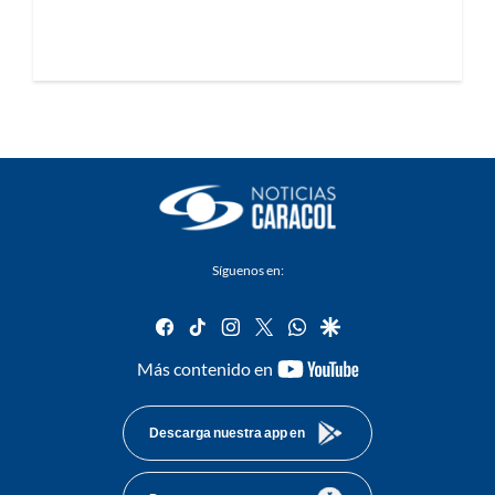
Síguenos en:
facebook
tiktok
instagram
twitter
whatsapp
google
youtube-
Más contenido en
footer
Descarga nuestra app en