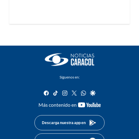
Síguenos en:
facebook
tiktok
instagram
twitter
whatsapp
google
youtube-
Más contenido en
footer
Descarga nuestra app en