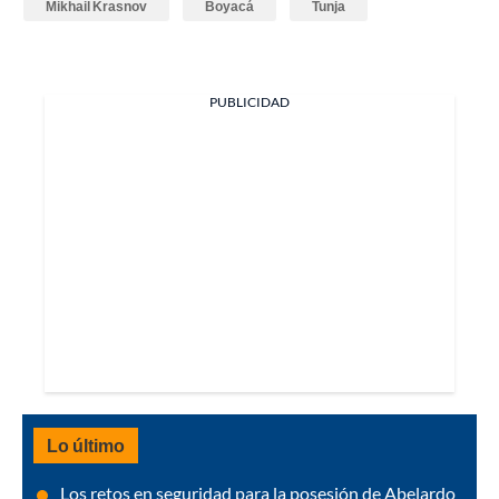
Mikhail Krasnov
Boyacá
Tunja
PUBLICIDAD
Lo último
Los retos en seguridad para la posesión de Abelardo