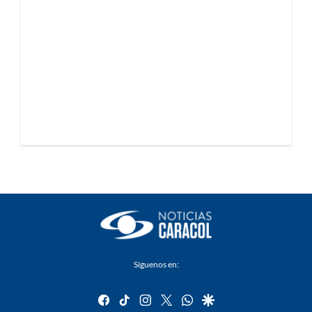
Síguenos en:
facebook
tiktok
instagram
twitter
whatsapp
google