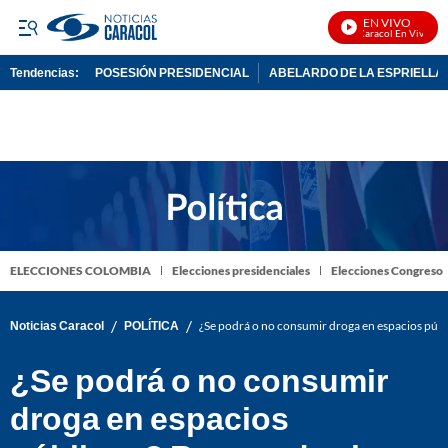
EN VIVO
Noticias Caracol En Vivo
Tendencias:
POSESIÓN PRESIDENCIAL
ABELARDO DE LA ESPRIELLA
PUBLICIDAD
ELECCIONES COLOMBIA
Elecciones presidenciales
Elecciones Congreso
/
/
Noticias Caracol
POLÍTICA
¿Se podrá o no consumir droga en espacios públi
¿Se podrá o no consumir
droga en espacios