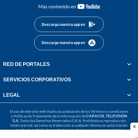
youtube-
Más contenido en
footer
Descarga nuestra app en
Descarga nuestra app en
RED DE PORTALES
SERVICIOS CORPORATIVOS
LEGAL
El uso de este sitio web implica la aceptación de los
Términos y condiciones
y
Políticas de Tratamiento de la Información
de
CARACOL TELEVISIÓN
S.A.
Todos los Derechos Reservados D.R.A. Prohibida su reproducción
total o parcial, así como su traducción a cualquier idioma sin autorización
cl
escrita de su titular. Reproduction in whole or in part, or translation
without written permission is prohibited. All rights reserved 2025.