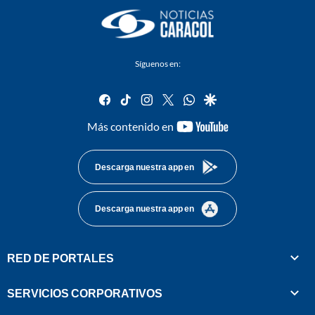
Síguenos en:
facebook
tiktok
instagram
twitter
whatsapp
google
youtube-
Más contenido en
footer
Descarga nuestra app en
Descarga nuestra app en
RED DE PORTALES
SERVICIOS CORPORATIVOS