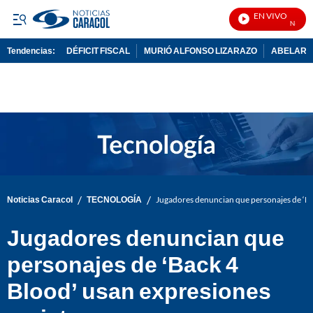
EN VIVO
Noticias
Tendencias:
DÉFICIT FISCAL
MURIÓ ALFONSO LIZARAZO
ABELARDO
PUBLICIDAD
/
/
Noticias Caracol
TECNOLOGÍA
Jugadores denuncian que personajes de ‘Ba
Jugadores denuncian que
personajes de ‘Back 4
Blood’ usan expresiones