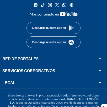
facebook
tiktok
instagram
twitter
whatsapp
google
youtube-
Más contenido en
footer
Descarga nuestra app en
Descarga nuestra app en
RED DE PORTALES
SERVICIOS CORPORATIVOS
LEGAL
El uso de este sitio web implica la aceptación de los
Términos y condiciones
y
Políticas de Tratamiento de la Información
de
CARACOL TELEVISIÓN
S.A.
Todos los Derechos Reservados D.R.A. Prohibida su reproducción
total o parcial, así como su traducción a cualquier idioma sin autorización