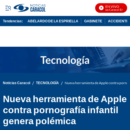
EN VIVO
Noticias Caracol En Vivo
Tendencias:
ABELARDO DE LA ESPRIELLA
GABINETE
ACCIDENTE 
PUBLICIDAD
/
/
Noticias Caracol
TECNOLOGÍA
Nueva herramienta de Apple contra pornogr
Nueva herramienta de Apple
contra pornografía infantil
genera polémica