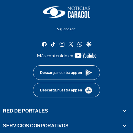
Síguenos en:
facebook
tiktok
instagram
twitter
whatsapp
google
youtube-
Más contenido en
footer
Descarga nuestra app en
Descarga nuestra app en
RED DE PORTALES
SERVICIOS CORPORATIVOS