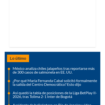
Lo último
México analiza chiles jalapeños tras reportarse más
de 300 casos de salmonela en EE. UU.
¿Por qué María Fernanda Cabal solicitó formalmente
la salida del Centro Democrático? Esto dijo
Así quedó la tabla de posiciones de la Liga BetPlay II-
2026, tras Tolima 2-1 Inter de Bogotá
Accidente de helicóptero en Río de Janeiro: video