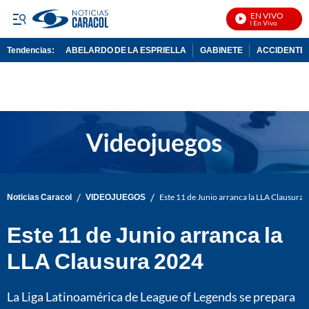
EN VIVO
N
Tendencias:
ABELARDO DE LA ESPRIELLA
GABINETE
ACCIDENTE 
PUBLICIDAD
/
/
Noticias Caracol
VIDEOJUEGOS
Este 11 de Junio arranca la LLA Clausura
Este 11 de Junio arranca la
LLA Clausura 2024
La Liga Latinoamérica de League of Legends se prepara