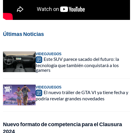
Últimas Noticias
VIDEOJUEGOS
Este SUV parece sacado del futuro: la
tecnología que también conquistará a los
gamers
VIDEOJUEGOS
El nuevo tráiler de GTA VI ya tiene fecha y
podría revelar grandes novedades
Nuevo formato de competencia para el Clausura
2024