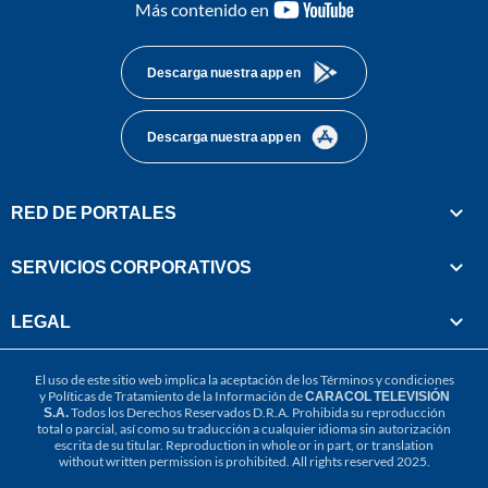
youtube-
Más contenido en
footer
Descarga nuestra app en
Descarga nuestra app en
RED DE PORTALES
SERVICIOS CORPORATIVOS
LEGAL
El uso de este sitio web implica la aceptación de los
Términos y condiciones
y
Políticas de Tratamiento de la Información
de
CARACOL TELEVISIÓN
S.A.
Todos los Derechos Reservados D.R.A. Prohibida su reproducción
total o parcial, así como su traducción a cualquier idioma sin autorización
escrita de su titular. Reproduction in whole or in part, or translation
without written permission is prohibited. All rights reserved 2025.