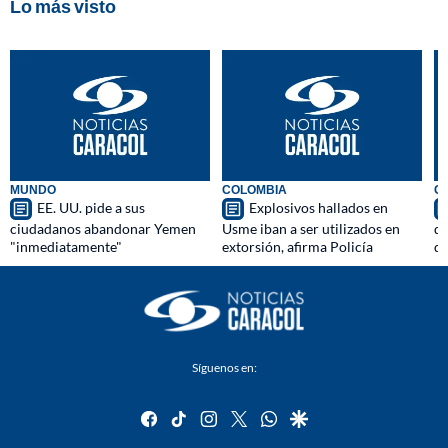
Lo más visto
MUNDO
COLOMBIA
C
EE. UU. pide a sus
Explosivos hallados en
ciudadanos abandonar Yemen
Usme iban a ser utilizados en
qu
"inmediatamente"
extorsión, afirma Policía
d
Síguenos en:
facebook
tiktok
instagram
twitter
whatsapp
google