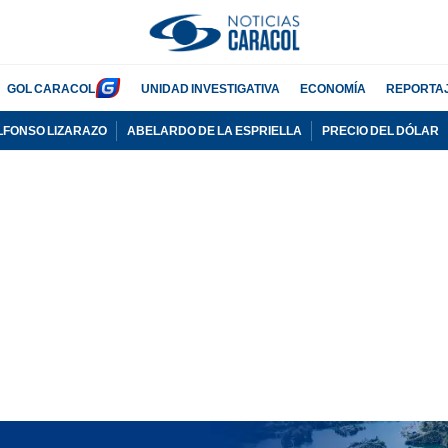
GOL CARACOL
UNIDAD INVESTIGATIVA
ECONOMÍA
REPORTA
LFONSO LIZARAZO
ABELARDO DE LA ESPRIELLA
PRECIO DEL DÓLAR
PUBLICIDAD