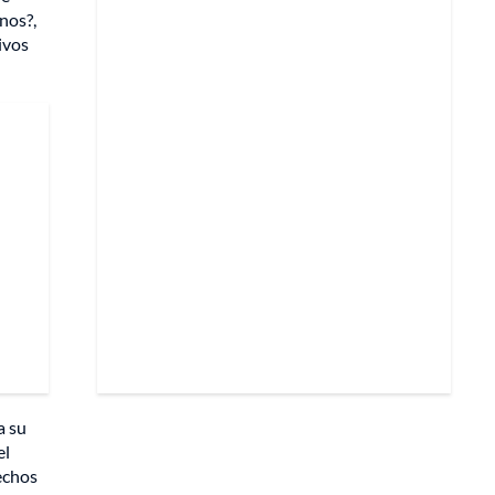
nos?,
ivos
a su
el
echos