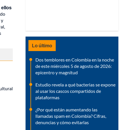
ellos
ado
 y
al,
s
Lo último
Dos temblores en Colombia en la noche
de este miércoles 5 de agosto de 2026:
epicentro y magnitud
Estudio revela a qué bacterias se expone
ultural
al usar los cascos compartidos de
plataformas
¿Por qué están aumentando las
llamadas spam en Colombia? Cifras,
denuncias y cómo evitarlas