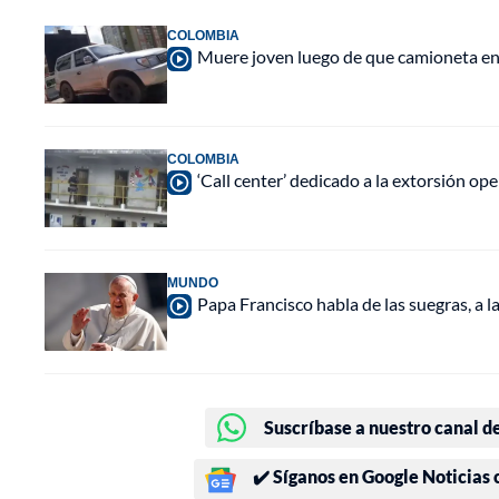
COLOMBIA
Muere joven luego de que camioneta en q
COLOMBIA
‘Call center’ dedicado a la extorsión o
MUNDO
Papa Francisco habla de las suegras, a l
Suscríbase a nuestro canal d
✔️ Síganos en Google Noticias