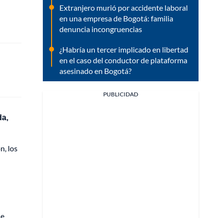
Extranjero murió por accidente laboral
en una empresa de Bogotá: familia
denuncia incongruencias
¿Habría un tercer implicado en libertad
en el caso del conductor de plataforma
asesinado en Bogotá?
PUBLICIDAD
da,
n, los
de