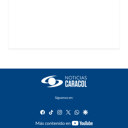
Síguenos en:
facebook
tiktok
instagram
twitter
whatsapp
google
youtube-
Más contenido en
footer