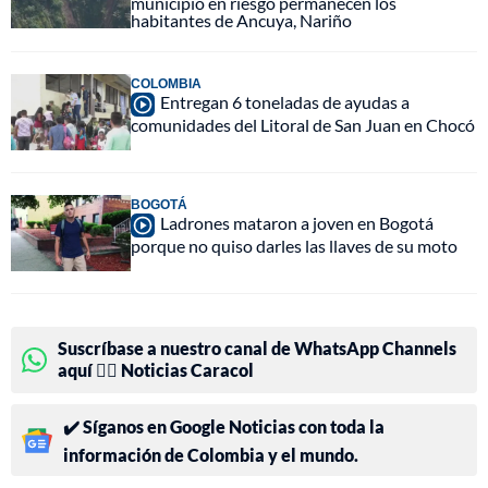
municipio en riesgo permanecen los
habitantes de Ancuya, Nariño
COLOMBIA
Entregan 6 toneladas de ayudas a
comunidades del Litoral de San Juan en Chocó
BOGOTÁ
Ladrones mataron a joven en Bogotá
porque no quiso darles las llaves de su moto
Suscríbase a nuestro canal de WhatsApp Channels
aquí 👉🏻 Noticias Caracol
✔️ Síganos en Google Noticias con toda la
información de Colombia y el mundo.