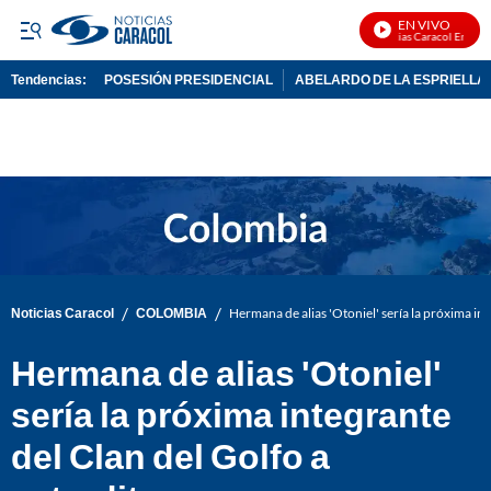
EN VIVO
Noticias Caracol En Vivo
Tendencias:
POSESIÓN PRESIDENCIAL
ABELARDO DE LA ESPRIELLA
PUBLICIDAD
/
/
Noticias Caracol
COLOMBIA
Hermana de alias 'Otoniel' sería la próxima int
Hermana de alias 'Otoniel'
sería la próxima integrante
del Clan del Golfo a