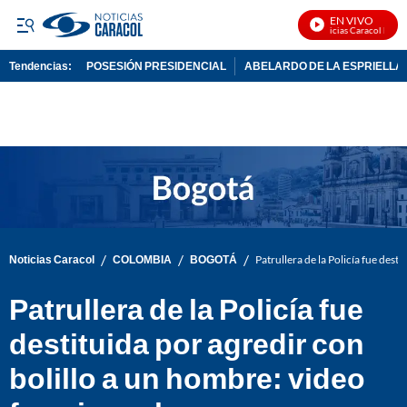
EN VIVO
Noticias Caracol En Viv
Tendencias:
POSESIÓN PRESIDENCIAL
ABELARDO DE LA ESPRIELLA
PUBLICIDAD
/
/
/
Noticias Caracol
COLOMBIA
BOGOTÁ
Patrullera de la Policía fue dest
Patrullera de la Policía fue
destituida por agredir con
bolillo a un hombre: video