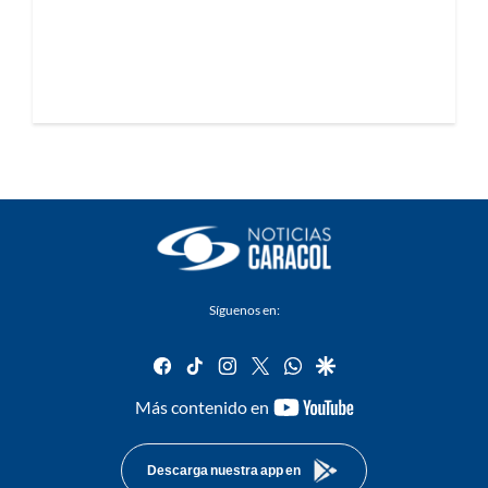
Síguenos en:
facebook
tiktok
instagram
twitter
whatsapp
google
youtube-
Más contenido en
footer
Descarga nuestra app en