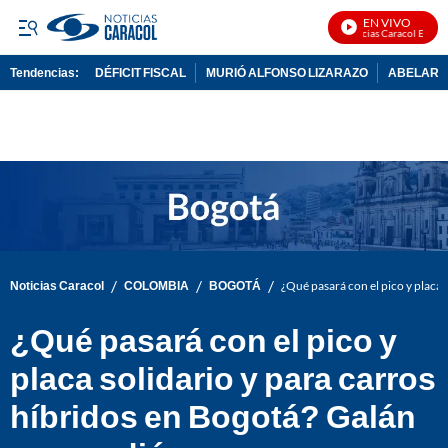
EN VIVO
Noticias Caracol En Vivo
Tendencias:
DÉFICIT FISCAL
MURIÓ ALFONSO LIZARAZO
ABELARDO
PUBLICIDAD
/
/
/
Noticias Caracol
COLOMBIA
BOGOTÁ
¿Qué pasará con el pico y placa 
¿Qué pasará con el pico y
placa solidario y para carros
híbridos en Bogotá? Galán