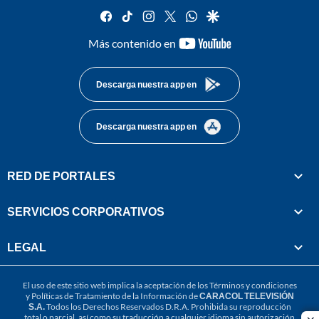
facebook
tiktok
instagram
twitter
whatsapp
google
youtube-
Más contenido en
footer
Descarga nuestra app en
Descarga nuestra app en
RED DE PORTALES
SERVICIOS CORPORATIVOS
LEGAL
El uso de este sitio web implica la aceptación de los
Términos y condiciones
y
Políticas de Tratamiento de la Información
de
CARACOL TELEVISIÓN
S.A.
Todos los Derechos Reservados D.R.A. Prohibida su reproducción
total o parcial, así como su traducción a cualquier idioma sin autorización