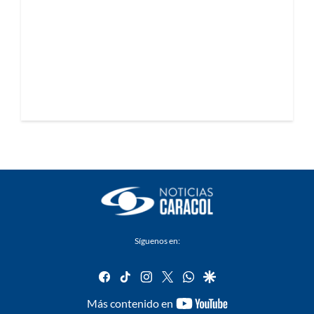
Síguenos en:
facebook
tiktok
instagram
twitter
whatsapp
google
youtube-
Más contenido en