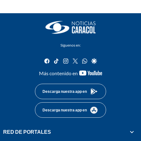
Síguenos en:
facebook
tiktok
instagram
twitter
whatsapp
google
youtube-
Más contenido en
footer
Descarga nuestra app en
Descarga nuestra app en
RED DE PORTALES