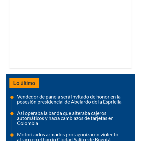
Lo último
Vendedor de panela será invitado de honor en la
posesión presidencial de Abelardo de la Espriella
Así operaba la banda que alteraba cajeros
automáticos y hacía cambiazos de tarjetas en
Colombia
Motorizados armados protagonizaron violento
atraco en el barrio Ciudad Salitre de Bogotá