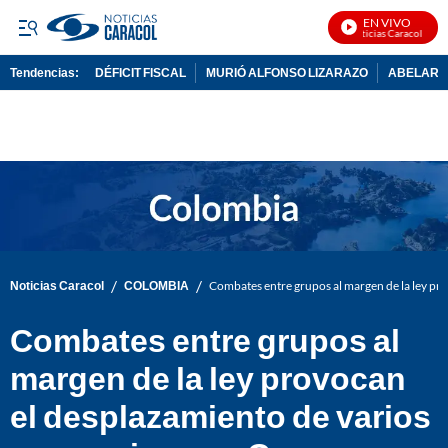
EN VIVO
Noticias Caracol En Vi
Tendencias:
DÉFICIT FISCAL
MURIÓ ALFONSO LIZARAZO
ABELARDO
PUBLICIDAD
/
/
Noticias Caracol
COLOMBIA
Combates entre grupos al margen de la ley pr
Combates entre grupos al
margen de la ley provocan
el desplazamiento de varios