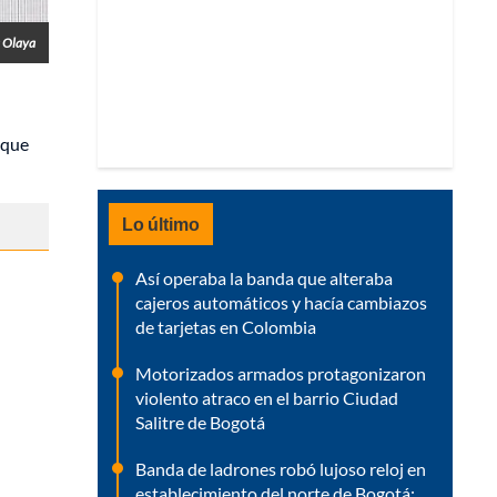
a Olaya
 que
Lo último
Así operaba la banda que alteraba
cajeros automáticos y hacía cambiazos
de tarjetas en Colombia
Motorizados armados protagonizaron
violento atraco en el barrio Ciudad
Salitre de Bogotá
Banda de ladrones robó lujoso reloj en
establecimiento del norte de Bogotá: