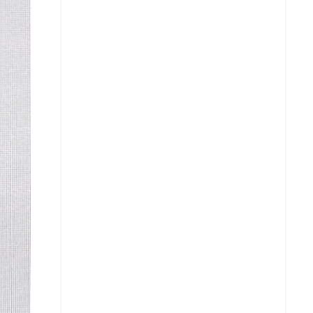
Facebook
X
Whatsapp
Copiar enlace
Telegram
LinkedIn