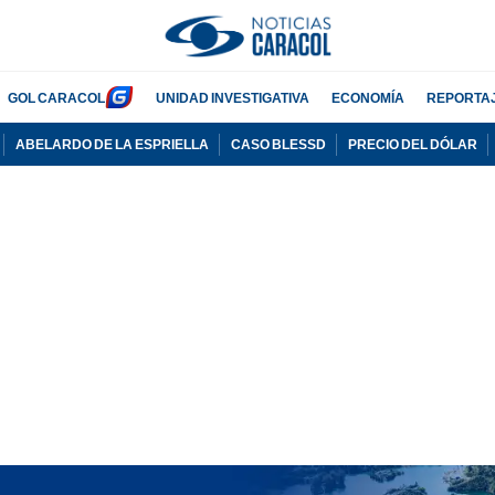
GOL CARACOL
UNIDAD INVESTIGATIVA
ECONOMÍA
REPORTA
ABELARDO DE LA ESPRIELLA
CASO BLESSD
PRECIO DEL DÓLAR
PUBLICIDAD