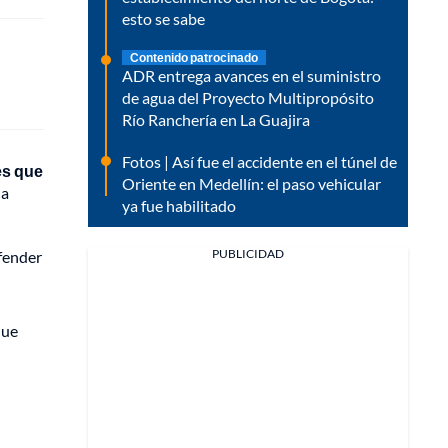
esto se sabe
Contenido patrocinado
ADR entrega avances en el suministro
de agua del Proyecto Multipropósito
Río Ranchería en La Guajira
Fotos | Así fue el accidente en el túnel de
es que
Oriente en Medellín: el paso vehicular
 a
ya fue habilitado
PUBLICIDAD
efender
que