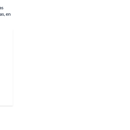
as
as, en