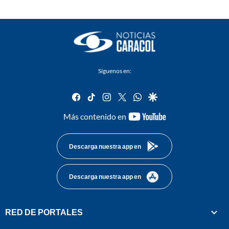
Síguenos en:
facebook
tiktok
instagram
twitter
whatsapp
google
youtube-
Más contenido en
footer
Descarga nuestra app en
Descarga nuestra app en
RED DE PORTALES