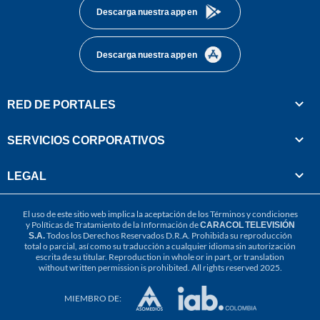
Descarga nuestra app en
Descarga nuestra app en
RED DE PORTALES
SERVICIOS CORPORATIVOS
LEGAL
El uso de este sitio web implica la aceptación de los
Términos y condiciones
y
Políticas de Tratamiento de la Información
de
CARACOL TELEVISIÓN
S.A.
Todos los Derechos Reservados D.R.A. Prohibida su reproducción
total o parcial, así como su traducción a cualquier idioma sin autorización
escrita de su titular. Reproduction in whole or in part, or translation
without written permission is prohibited. All rights reserved 2025.
MIEMBRO DE: