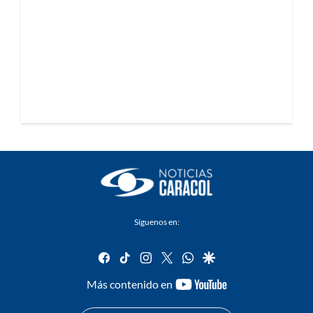
Síguenos en:
facebook
tiktok
instagram
twitter
whatsapp
google
youtube-
Más contenido en
footer