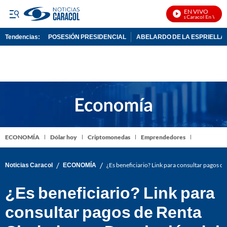
EN VIVO
Noticias Caracol En Vivo
Tendencias:
POSESIÓN PRESIDENCIAL
ABELARDO DE LA ESPRIELLA
PUBLICIDAD
ECONOMÍA
Dólar hoy
Criptomonedas
Emprendedores
/
/
Noticias Caracol
ECONOMÍA
¿Es beneficiario? Link para consultar pagos 
¿Es beneficiario? Link para
consultar pagos de Renta