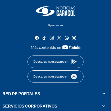
Síguenos en:
facebook
tiktok
instagram
twitter
whatsapp
google
youtube-
Más contenido en
footer
Descarga nuestra app en
Descarga nuestra app en
RED DE PORTALES
SERVICIOS CORPORATIVOS