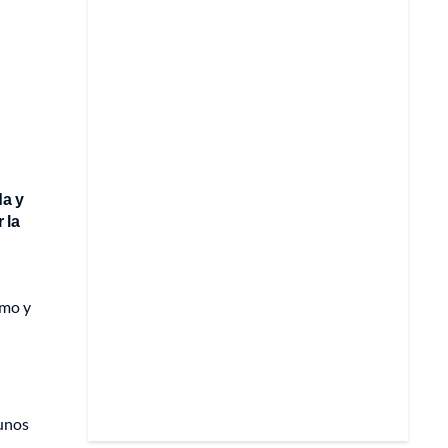
da y
 la
amo y
gunos