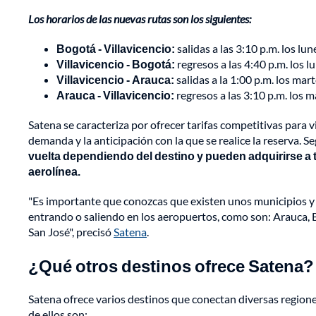
Los horarios de las nuevas rutas son los siguientes:
Bogotá - Villavicencio:
salidas a las 3:10 p.m. los lun
Villavicencio - Bogotá:
regresos a las 4:40 p.m. los lu
Villavicencio - Arauca:
salidas a la 1:00 p.m. los mart
Arauca - Villavicencio:
regresos a las 3:10 p.m. los ma
Satena se caracteriza por ofrecer tarifas competitivas para v
demanda y la anticipación con la que se realice la reserva. S
vuelta dependiendo del destino y pueden adquirirse a t
aerolínea.
"Es importante que conozcas que existen unos municipios y 
entrando o saliendo en los aeropuertos, como son: Arauca, 
San José", precisó
Satena
.
¿Qué otros destinos ofrece Satena?
Satena ofrece varios destinos que conectan diversas regione
de ellos son: