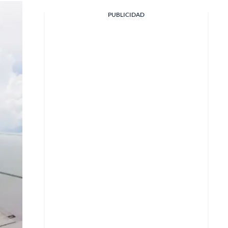
PUBLICIDAD
Facebook
X
Whatsapp
Copiar enlace
Telegram
LinkedIn