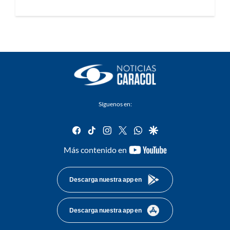
Síguenos en:
facebook
tiktok
instagram
twitter
whatsapp
google
youtube-
Más contenido en
footer
Descarga nuestra app en
Descarga nuestra app en