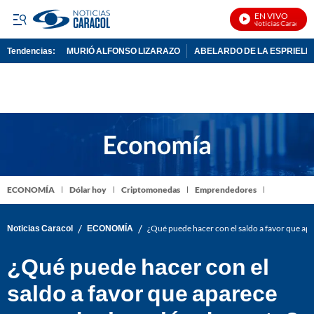
EN VIVO
Noticias Caracol En 
Tendencias:
MURIÓ ALFONSO LIZARAZO
ABELARDO DE LA ESPRIELL
PUBLICIDAD
ECONOMÍA
Dólar hoy
Criptomonedas
Emprendedores
/
/
Noticias Caracol
ECONOMÍA
¿Qué puede hacer con el saldo a favor que ap
¿Qué puede hacer con el
saldo a favor que aparece