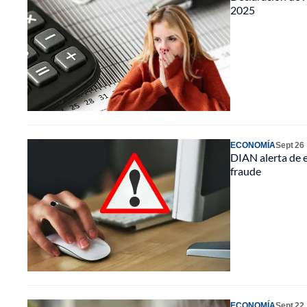
2025
ECONOMÍA
Sept 26
DIAN alerta de e
fraude
ECONOMÍA
Sept 22