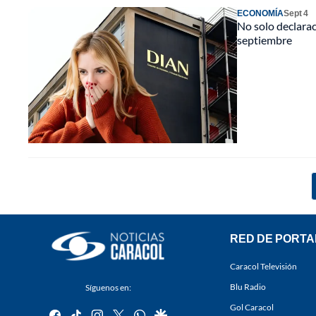
ECONOMÍA
Sept 4
No solo declarac
septiembre
RED DE PORTA
Caracol Televisión
Blu Radio
Síguenos en:
Gol Caracol
facebook
tiktok
instagram
twitter
whatsapp
google