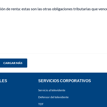
ión de renta: estas son las otras obligaciones tributarias que venc
CARGAR MÁS
LES
SERVICIOS CORPORATIVOS
Servicio al televidente
Defensor del televidente
TDT