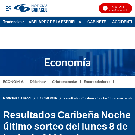
EN VIVO
Noticias Caracol En Vivo
Tendencias:
ABELARDO DE LA ESPRIELLA
GABINETE
ACCIDENTE 
PUBLICIDAD
ECONOMÍA
Dólar hoy
Criptomonedas
Emprendedores
/
/
Noticias Caracol
ECONOMÍA
Resultados Caribeña Noche último sorteo del
Resultados Caribeña Noche
último sorteo del lunes 8 de