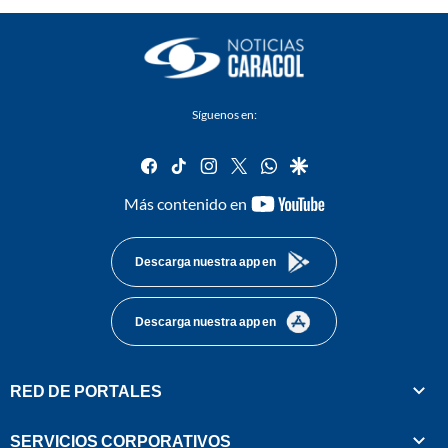
Síguenos en:
facebook
tiktok
instagram
twitter
whatsapp
google
youtube-
Más contenido en
footer
Descarga nuestra app en
Descarga nuestra app en
RED DE PORTALES
SERVICIOS CORPORATIVOS