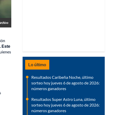
Archivo
gión
. Este
quienes
Lo último
Resultados Caribeña Noche, último
sorteo hoy jueves 6 de agosto de 2026:
números ganadores
s
Resultados Super Astro Luna, último
sorteo hoy jueves 6 de agosto de 2026:
números ganadores