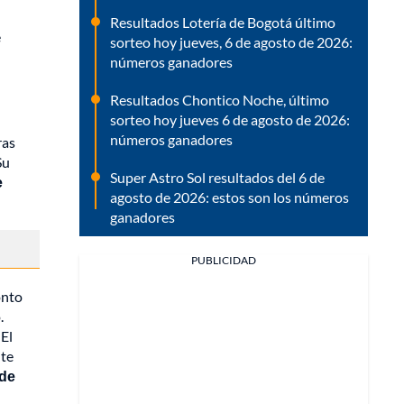
Resultados Lotería de Bogotá último
e
sorteo hoy jueves, 6 de agosto de 2026:
números ganadores
Resultados Chontico Noche, último
sorteo hoy jueves 6 de agosto de 2026:
números ganadores
ras
Su
Super Astro Sol resultados del 6 de
e
agosto de 2026: estos son los números
ganadores
PUBLICIDAD
onto
.
 El
nte
de