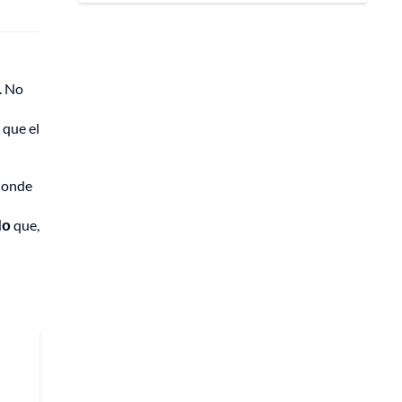
u
. No
 que el
 donde
do
que,