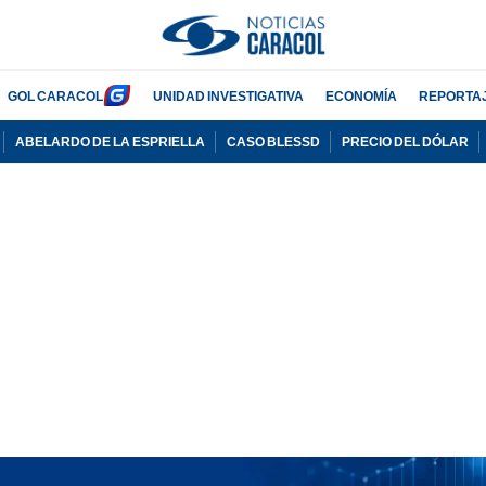
GOL CARACOL
UNIDAD INVESTIGATIVA
ECONOMÍA
REPORTA
ABELARDO DE LA ESPRIELLA
CASO BLESSD
PRECIO DEL DÓLAR
PUBLICIDAD