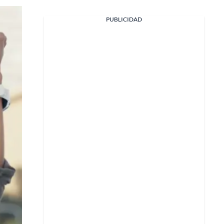
PUBLICIDAD
Facebook
X
Whatsapp
Copiar enlace
Telegram
LinkedIn