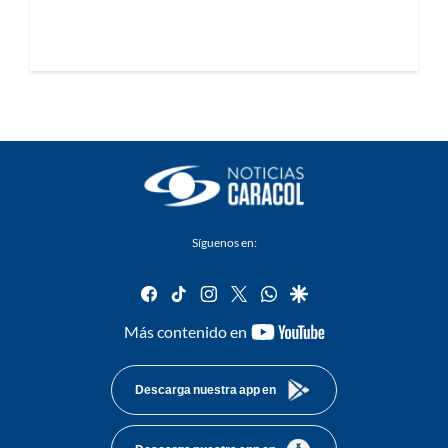
Síguenos en:
facebook
tiktok
instagram
twitter
whatsapp
google
youtube-
Más contenido en
footer
Descarga nuestra app en