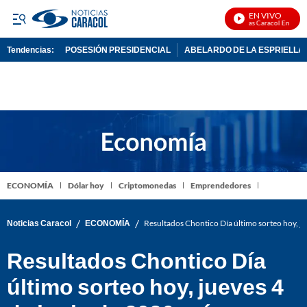
EN VIVO
Noticias Caracol En Vivo
Tendencias:
POSESIÓN PRESIDENCIAL
ABELARDO DE LA ESPRIELLA
PUBLICIDAD
ECONOMÍA
Dólar hoy
Criptomonedas
Emprendedores
/
/
Noticias Caracol
ECONOMÍA
Resultados Chontico Día último sorteo hoy, j
Resultados Chontico Día
último sorteo hoy, jueves 4